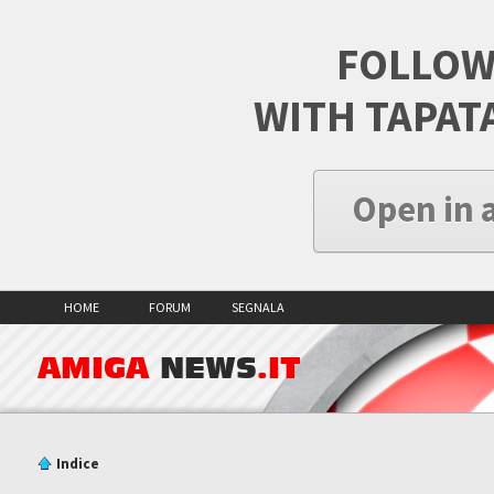
FOLLOW
WITH TAPAT
Open in 
HOME
FORUM
SEGNALA
AMIGA
NEWS
.IT
Indice