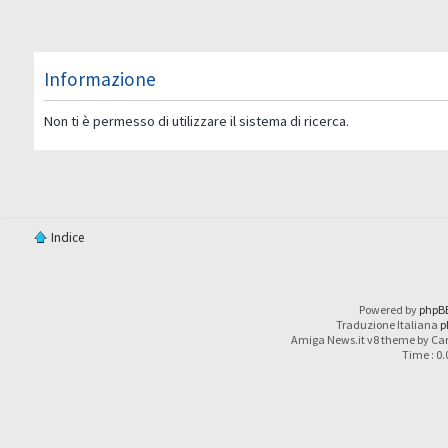
Informazione
Non ti è permesso di utilizzare il sistema di ricerca.
Indice
Powered by
phpB
Traduzione Italiana
p
Amiga News.it v8 theme by Car
Time : 0.