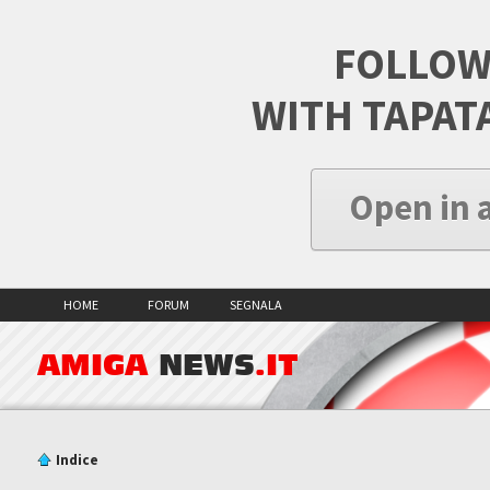
FOLLOW
WITH TAPAT
Open in 
HOME
FORUM
SEGNALA
AMIGA
NEWS
.IT
Indice