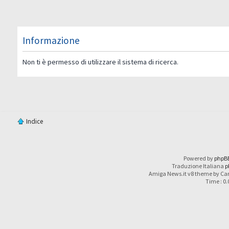
Informazione
Non ti è permesso di utilizzare il sistema di ricerca.
Indice
Powered by
phpB
Traduzione Italiana
p
Amiga News.it v8 theme by Car
Time : 0.