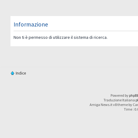
Informazione
Non ti è permesso di utilizzare il sistema di ricerca.
Indice
Powered by
phpB
Traduzione Italiana
p
Amiga News.it v8 theme by Car
Time : 0.