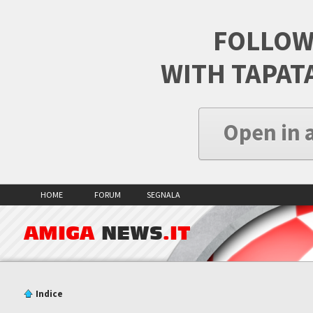
FOLLOW
WITH TAPAT
Open in 
HOME
FORUM
SEGNALA
AMIGA
NEWS
.IT
Indice