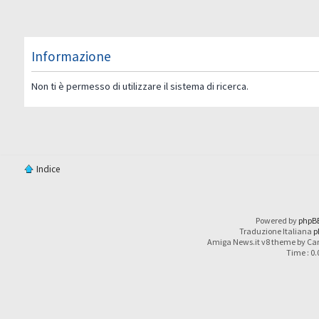
Informazione
Non ti è permesso di utilizzare il sistema di ricerca.
Indice
Powered by
phpB
Traduzione Italiana
p
Amiga News.it v8 theme by Car
Time : 0.