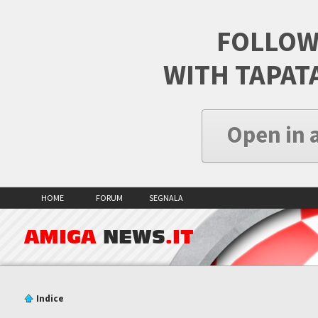
FOLLOW
WITH TAPAT
Open in 
HOME
FORUM
SEGNALA
AMIGA
NEWS
.IT
Indice