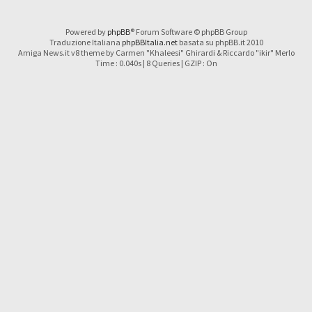
Powered by
phpBB
® Forum Software © phpBB Group
Traduzione Italiana
phpBBItalia.net
basata su phpBB.it 2010
Amiga News.it v8 theme by Carmen "Khaleesi" Ghirardi & Riccardo "ikir" Merlo
Time : 0.040s | 8 Queries | GZIP : On