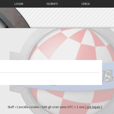
LOGIN
ISCRIVITI
CERCA
Staff
•
Cancella cookie
• Tutti gli orari sono UTC + 1 ora [
ora legale
]