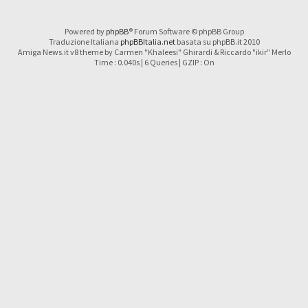
Powered by
phpBB
® Forum Software © phpBB Group
Traduzione Italiana
phpBBItalia.net
basata su phpBB.it 2010
Amiga News.it v8 theme by Carmen "Khaleesi" Ghirardi & Riccardo "ikir" Merlo
Time : 0.040s | 6 Queries | GZIP : On