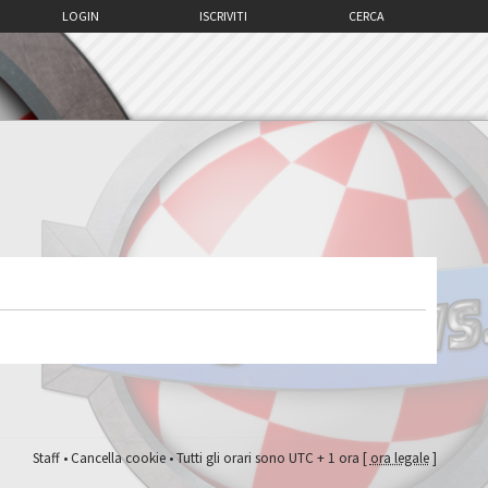
LOGIN
ISCRIVITI
CERCA
Staff
•
Cancella cookie
• Tutti gli orari sono UTC + 1 ora [
ora legale
]