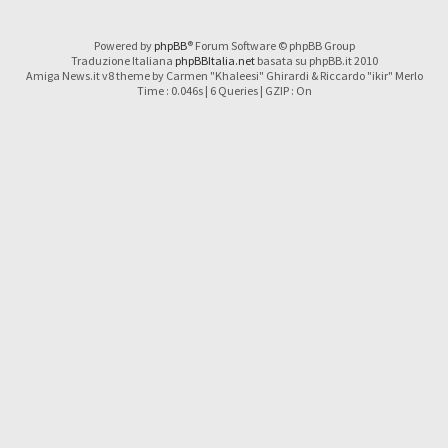
Powered by
phpBB
® Forum Software © phpBB Group
Traduzione Italiana
phpBBItalia.net
basata su phpBB.it 2010
Amiga News.it v8 theme by Carmen "Khaleesi" Ghirardi & Riccardo "ikir" Merlo
Time : 0.046s | 6 Queries | GZIP : On