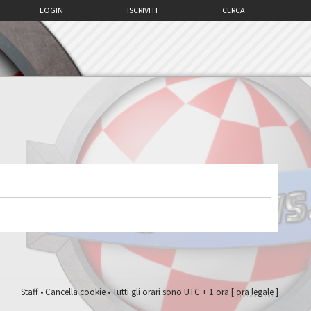
LOGIN
ISCRIVITI
CERCA
Staff
•
Cancella cookie
• Tutti gli orari sono UTC + 1 ora [
ora legale
]