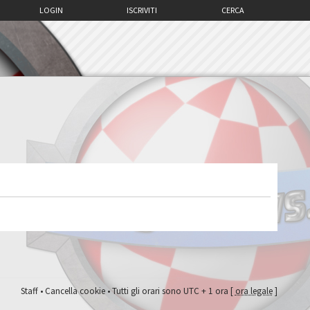
LOGIN
ISCRIVITI
CERCA
Staff
•
Cancella cookie
• Tutti gli orari sono UTC + 1 ora [
ora legale
]