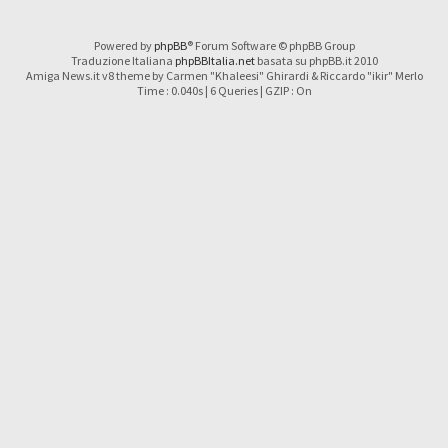
Powered by
phpBB
® Forum Software © phpBB Group
Traduzione Italiana
phpBBItalia.net
basata su phpBB.it 2010
Amiga News.it v8 theme by Carmen "Khaleesi" Ghirardi & Riccardo "ikir" Merlo
Time : 0.040s | 6 Queries | GZIP : On