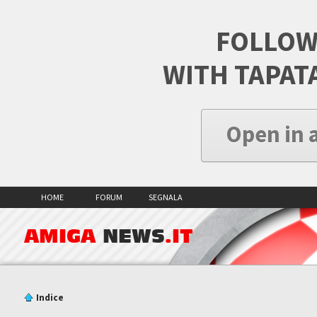
FOLLOW
WITH TAPAT
Open in 
HOME
FORUM
SEGNALA
AMIGA
NEWS
.IT
Indice