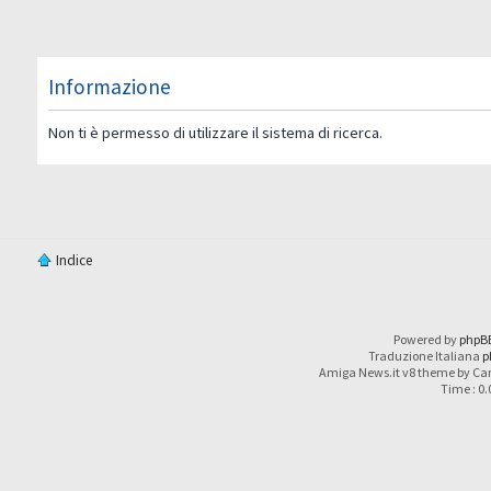
Informazione
Non ti è permesso di utilizzare il sistema di ricerca.
Indice
Powered by
phpB
Traduzione Italiana
p
Amiga News.it v8 theme by Car
Time : 0.