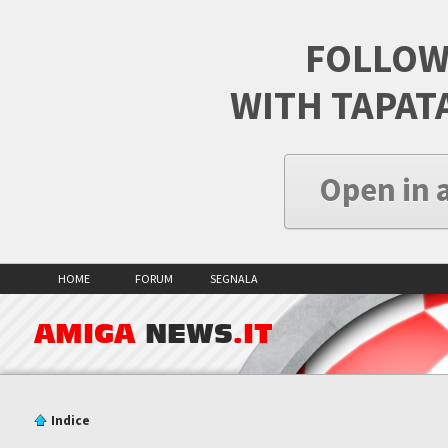
FOLLOW
WITH TAPAT
Open in 
HOME
FORUM
SEGNALA
AMIGA
NEWS
.IT
Indice