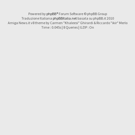
Powered by
phpBB
® Forum Software © phpBB Group
Traduzione Italiana
phpBBItalia.net
basata su phpBB.it 2010
Amiga News.it v8 theme by Carmen "Khaleesi" Ghirardi & Riccardo "ikir" Merlo
Time : 0.045s | 8 Queries | GZIP : On