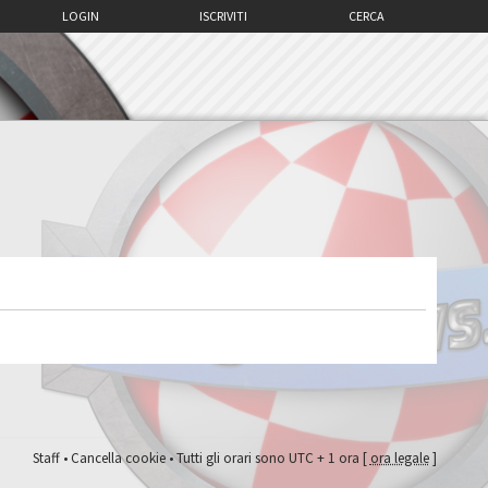
LOGIN
ISCRIVITI
CERCA
Staff
•
Cancella cookie
• Tutti gli orari sono UTC + 1 ora [
ora legale
]