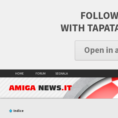
FOLLOW
WITH TAPAT
Open in 
HOME
FORUM
SEGNALA
AMIGA
NEWS
.IT
Indice