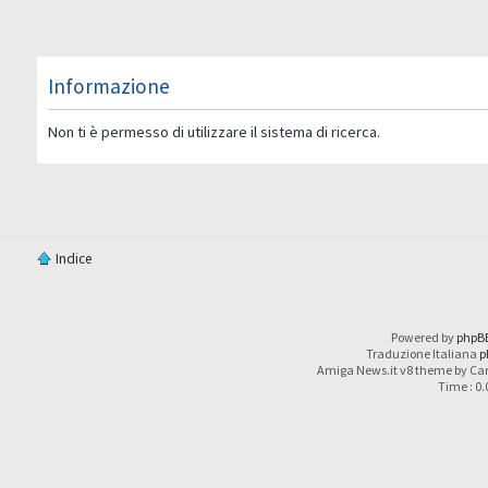
Informazione
Non ti è permesso di utilizzare il sistema di ricerca.
Indice
Powered by
phpB
Traduzione Italiana
p
Amiga News.it v8 theme by Car
Time : 0.