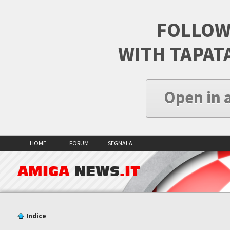
FOLLOW
WITH TAPAT
Open in 
HOME
FORUM
SEGNALA
AMIGA
NEWS
.IT
Indice