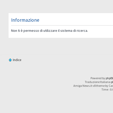
Informazione
Non ti è permesso di utilizzare il sistema di ricerca.
Indice
Powered by
phpB
Traduzione Italiana
p
Amiga News.it v8 theme by Car
Time : 0.