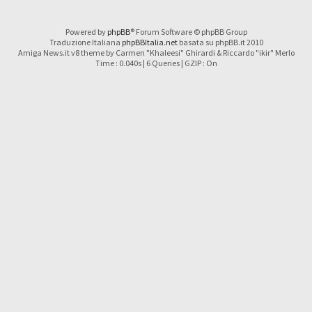
Powered by
phpBB
® Forum Software © phpBB Group
Traduzione Italiana
phpBBItalia.net
basata su phpBB.it 2010
Amiga News.it v8 theme by Carmen "Khaleesi" Ghirardi & Riccardo "ikir" Merlo
Time : 0.040s | 6 Queries | GZIP : On