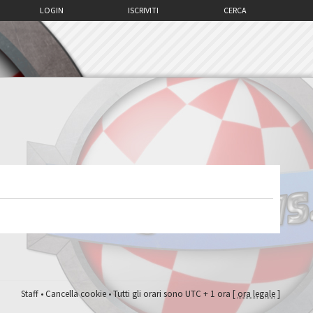
LOGIN
ISCRIVITI
CERCA
Staff
•
Cancella cookie
• Tutti gli orari sono UTC + 1 ora [
ora legale
]