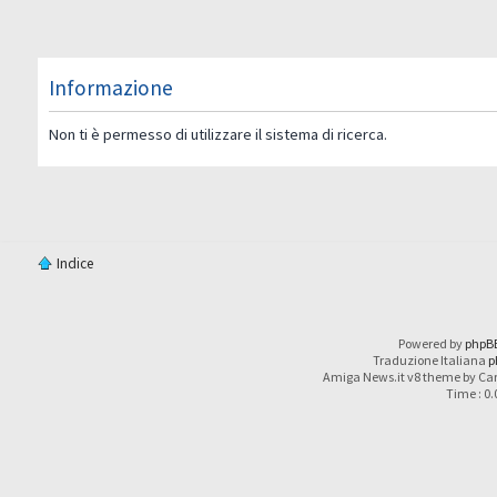
Informazione
Non ti è permesso di utilizzare il sistema di ricerca.
Indice
Powered by
phpB
Traduzione Italiana
p
Amiga News.it v8 theme by Car
Time : 0.