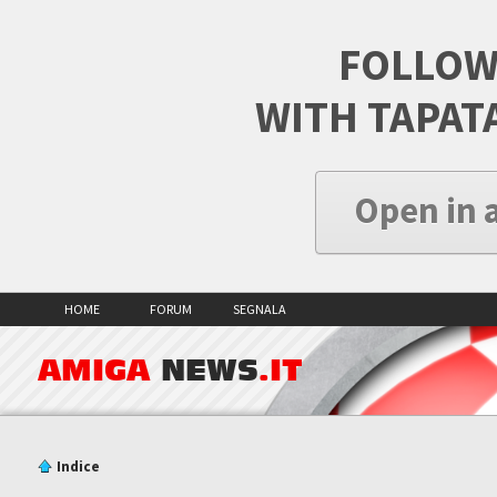
FOLLOW
WITH TAPAT
Open in 
HOME
FORUM
SEGNALA
AMIGA
NEWS
.IT
Indice