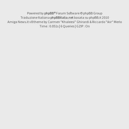
Powered by
phpBB
® Forum Software © phpBB Group
Traduzione Italiana
phpBBItalia.net
basata su phpBB.it 2010
Amiga News.it v8 theme by Carmen "Khaleesi" Ghirardi & Riccardo "ikir" Merlo
Time : 0.051s | 6 Queries | GZIP : On