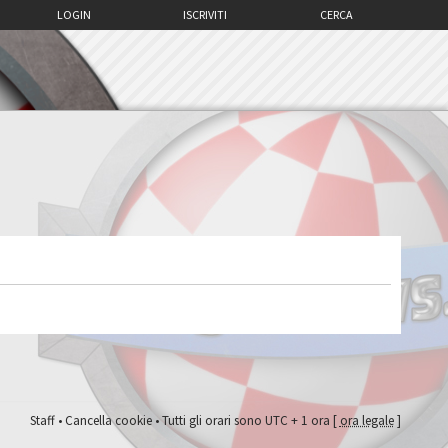
LOGIN
ISCRIVITI
CERCA
Staff
•
Cancella cookie
• Tutti gli orari sono UTC + 1 ora [
ora legale
]