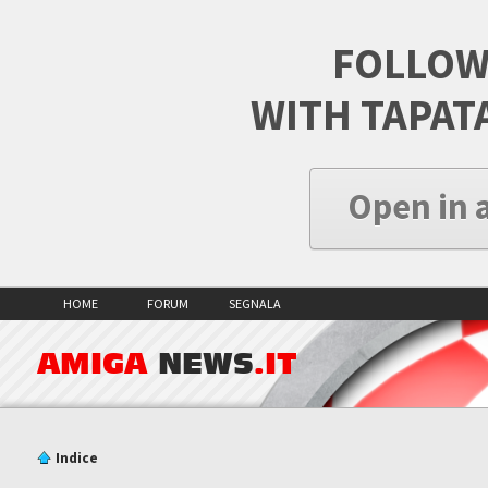
FOLLOW
WITH TAPAT
Open in 
HOME
FORUM
SEGNALA
AMIGA
NEWS
.IT
Indice