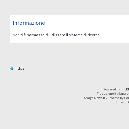
Informazione
Non ti è permesso di utilizzare il sistema di ricerca.
Indice
Powered by
phpB
Traduzione Italiana
p
Amiga News.it v8 theme by Car
Time : 0.