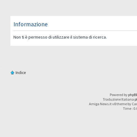
Informazione
Non ti è permesso di utilizzare il sistema di ricerca.
Indice
Powered by
phpB
Traduzione Italiana
p
Amiga News.it v8 theme by Car
Time : 0.