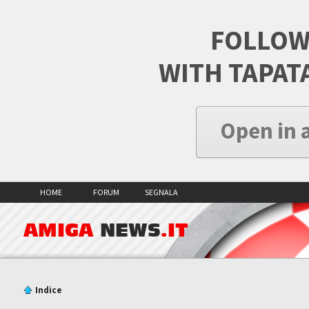
FOLLOW
WITH TAPAT
Open in 
HOME
FORUM
SEGNALA
AMIGA
NEWS
.IT
Indice