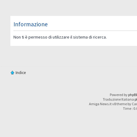
Informazione
Non ti è permesso di utilizzare il sistema di ricerca.
Indice
Powered by
phpB
Traduzione Italiana
p
Amiga News.it v8 theme by Car
Time : 0.