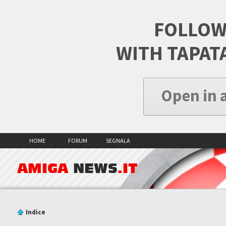
FOLLOW
WITH TAPAT
Open in 
HOME
FORUM
SEGNALA
AMIGA
NEWS
.IT
Indice