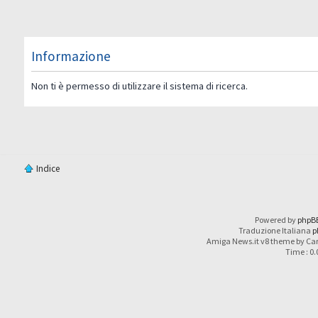
Informazione
Non ti è permesso di utilizzare il sistema di ricerca.
Indice
Powered by
phpB
Traduzione Italiana
p
Amiga News.it v8 theme by Car
Time : 0.