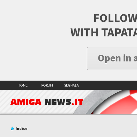
FOLLOW
WITH TAPAT
Open in 
HOME
FORUM
SEGNALA
AMIGA
NEWS
.IT
Indice