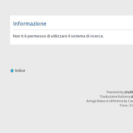
Informazione
Non ti è permesso di utilizzare il sistema di ricerca.
Indice
Powered by
phpB
Traduzione Italiana
p
Amiga News.it v8 theme by Car
Time : 0.