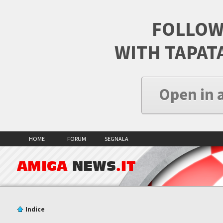
FOLLOW
WITH TAPAT
Open in 
HOME
FORUM
SEGNALA
AMIGA
NEWS
.IT
Indice