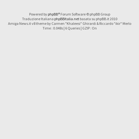
Powered by
phpBB
® Forum Software © phpBB Group
Traduzione Italiana
phpBBItalia.net
basata su phpBB.it 2010
Amiga News.it v8 theme by Carmen "Khaleesi" Ghirardi & Riccardo "ikir" Merlo
Time : 0.048s | 6 Queries | GZIP : On