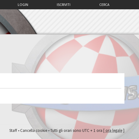
LOGIN
ISCRIVITI
CERCA
Staff
•
Cancella cookie
• Tutti gli orari sono UTC + 1 ora [
ora legale
]