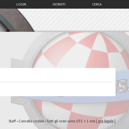
LOGIN
ISCRIVITI
CERCA
Staff
•
Cancella cookie
• Tutti gli orari sono UTC + 1 ora [
ora legale
]