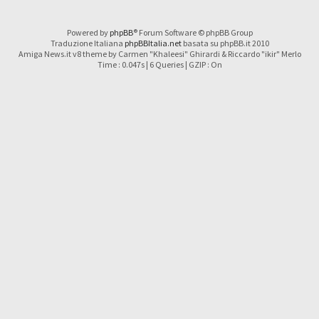
Powered by
phpBB
® Forum Software © phpBB Group
Traduzione Italiana
phpBBItalia.net
basata su phpBB.it 2010
Amiga News.it v8 theme by Carmen "Khaleesi" Ghirardi & Riccardo "ikir" Merlo
Time : 0.047s | 6 Queries | GZIP : On