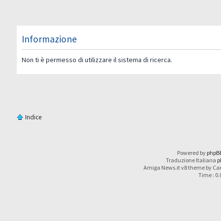
Informazione
Non ti è permesso di utilizzare il sistema di ricerca.
Indice
Powered by
phpB
Traduzione Italiana
p
Amiga News.it v8 theme by Car
Time : 0.