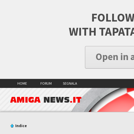
FOLLOW
WITH TAPAT
Open in 
HOME
FORUM
SEGNALA
AMIGA
NEWS
.IT
Indice