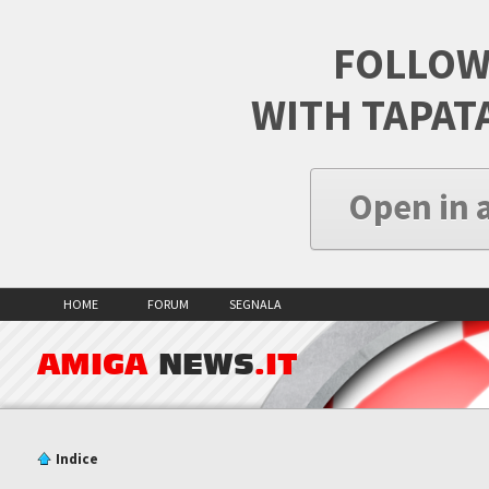
FOLLOW
WITH TAPAT
Open in 
HOME
FORUM
SEGNALA
AMIGA
NEWS
.IT
Indice