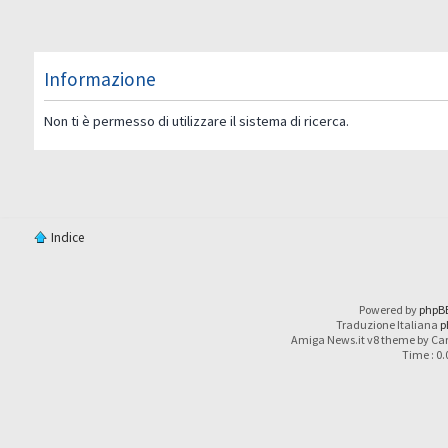
Informazione
Non ti è permesso di utilizzare il sistema di ricerca.
Indice
Powered by
phpB
Traduzione Italiana
p
Amiga News.it v8 theme by Car
Time : 0.