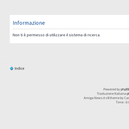
Informazione
Non ti è permesso di utilizzare il sistema di ricerca.
Indice
Powered by
phpB
Traduzione Italiana
p
Amiga News.it v8 theme by Car
Time : 0.