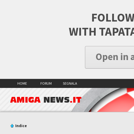
FOLLOW
WITH TAPAT
Open in 
HOME
FORUM
SEGNALA
AMIGA
NEWS
.IT
Indice