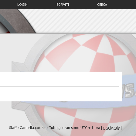
LOGIN
ISCRIVITI
CERCA
Staff
•
Cancella cookie
• Tutti gli orari sono UTC + 1 ora [
ora legale
]