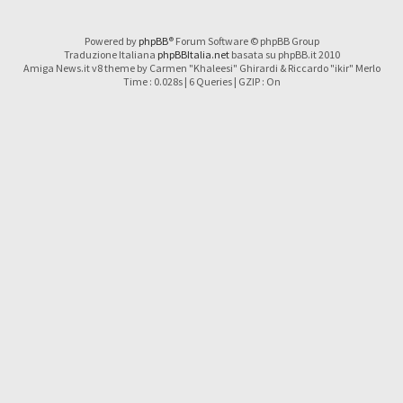
Powered by
phpBB
® Forum Software © phpBB Group
Traduzione Italiana
phpBBItalia.net
basata su phpBB.it 2010
Amiga News.it v8 theme by Carmen "Khaleesi" Ghirardi & Riccardo "ikir" Merlo
Time : 0.028s | 6 Queries | GZIP : On