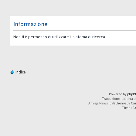
Informazione
Non ti è permesso di utilizzare il sistema di ricerca.
Indice
Powered by
phpB
Traduzione Italiana
p
Amiga News.it v8 theme by Car
Time : 0.