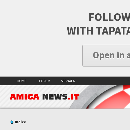
FOLLOW
WITH TAPAT
Open in 
HOME
FORUM
SEGNALA
AMIGA
NEWS
.IT
Indice