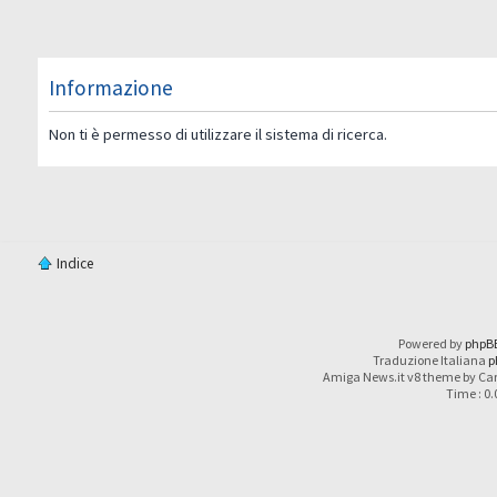
Informazione
Non ti è permesso di utilizzare il sistema di ricerca.
Indice
Powered by
phpB
Traduzione Italiana
p
Amiga News.it v8 theme by Car
Time : 0.