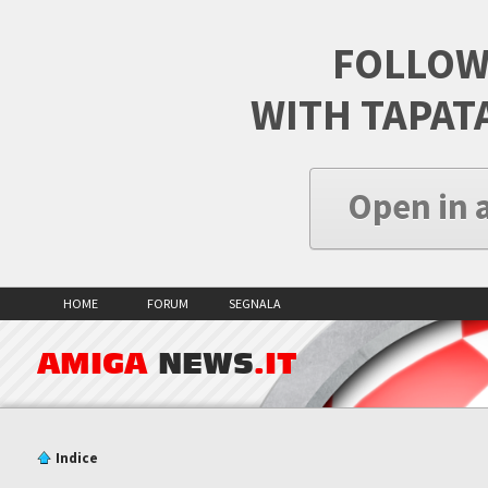
FOLLOW
WITH TAPAT
Open in 
HOME
FORUM
SEGNALA
AMIGA
NEWS
.IT
Indice