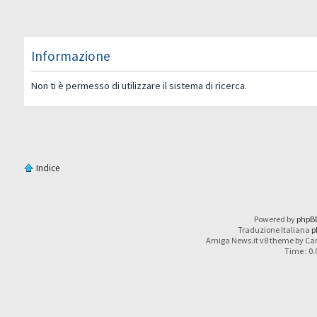
Informazione
Non ti è permesso di utilizzare il sistema di ricerca.
Indice
Powered by
phpB
Traduzione Italiana
p
Amiga News.it v8 theme by Car
Time : 0.