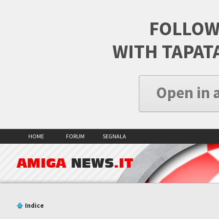
FOLLOW
WITH TAPAT
Open in 
HOME
FORUM
SEGNALA
AMIGA
NEWS
.IT
Indice