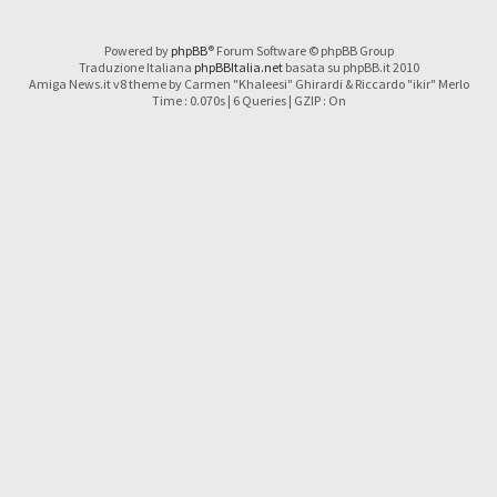
Powered by
phpBB
® Forum Software © phpBB Group
Traduzione Italiana
phpBBItalia.net
basata su phpBB.it 2010
Amiga News.it v8 theme by Carmen "Khaleesi" Ghirardi & Riccardo "ikir" Merlo
Time : 0.070s | 6 Queries | GZIP : On