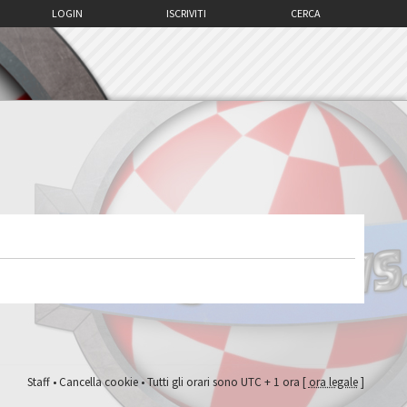
LOGIN
ISCRIVITI
CERCA
Staff
•
Cancella cookie
• Tutti gli orari sono UTC + 1 ora [
ora legale
]