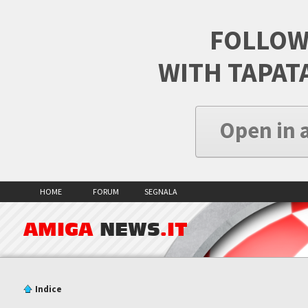
FOLLOW
WITH TAPAT
Open in 
HOME
FORUM
SEGNALA
AMIGA
NEWS
.IT
Indice