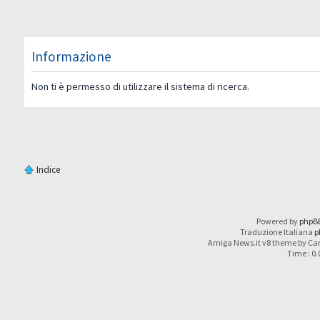
Informazione
Non ti è permesso di utilizzare il sistema di ricerca.
Indice
Powered by
phpB
Traduzione Italiana
p
Amiga News.it v8 theme by Car
Time : 0.