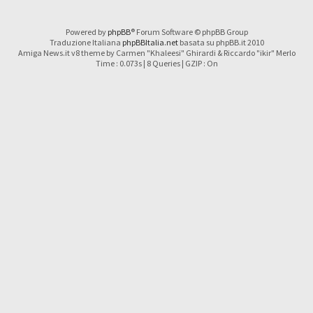
Powered by
phpBB
® Forum Software © phpBB Group
Traduzione Italiana
phpBBItalia.net
basata su phpBB.it 2010
Amiga News.it v8 theme by Carmen "Khaleesi" Ghirardi & Riccardo "ikir" Merlo
Time : 0.073s | 8 Queries | GZIP : On