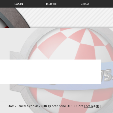
LOGIN
ISCRIVITI
CERCA
Staff
•
Cancella cookie
• Tutti gli orari sono UTC + 1 ora [
ora legale
]