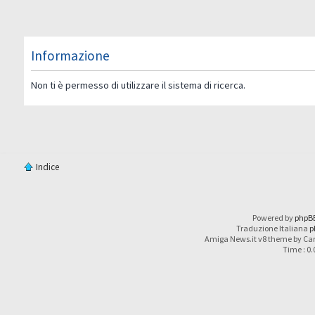
Informazione
Non ti è permesso di utilizzare il sistema di ricerca.
Indice
Powered by
phpB
Traduzione Italiana
p
Amiga News.it v8 theme by Car
Time : 0.