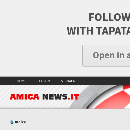
FOLLOW
WITH TAPAT
Open in 
HOME
FORUM
SEGNALA
AMIGA
NEWS
.IT
Indice