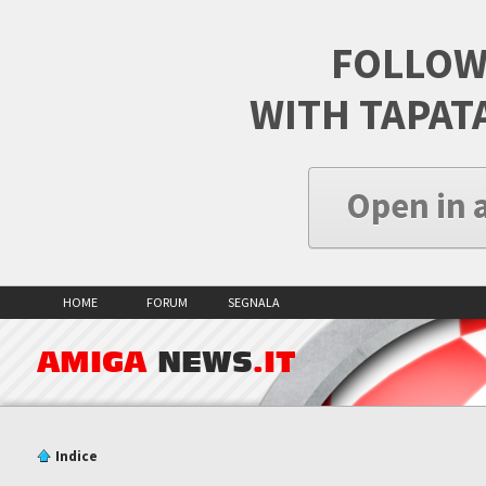
FOLLOW
WITH TAPAT
Open in 
HOME
FORUM
SEGNALA
AMIGA
NEWS
.IT
Indice