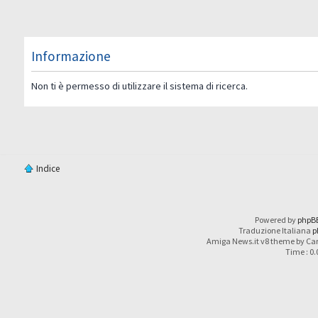
Informazione
Non ti è permesso di utilizzare il sistema di ricerca.
Indice
Powered by
phpB
Traduzione Italiana
p
Amiga News.it v8 theme by Car
Time : 0.