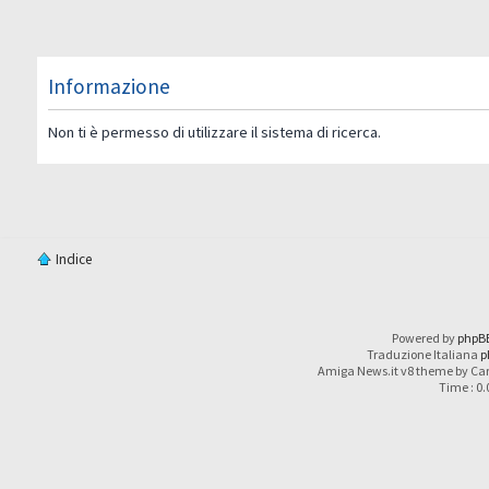
Informazione
Non ti è permesso di utilizzare il sistema di ricerca.
Indice
Powered by
phpB
Traduzione Italiana
p
Amiga News.it v8 theme by Car
Time : 0.