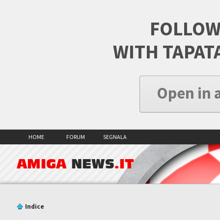
FOLLOW
WITH TAPAT
Open in 
HOME
FORUM
SEGNALA
AMIGA
NEWS
.IT
Indice