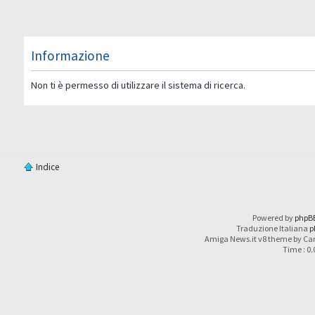
Informazione
Non ti è permesso di utilizzare il sistema di ricerca.
Indice
Powered by
phpB
Traduzione Italiana
p
Amiga News.it v8 theme by Car
Time : 0.