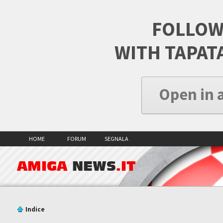
FOLLOW
WITH TAPAT
Open in 
HOME
FORUM
SEGNALA
AMIGA
NEWS
.IT
Indice