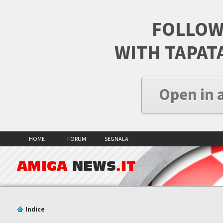
FOLLOW
WITH TAPAT
Open in 
HOME
FORUM
SEGNALA
AMIGA
NEWS
.IT
Indice