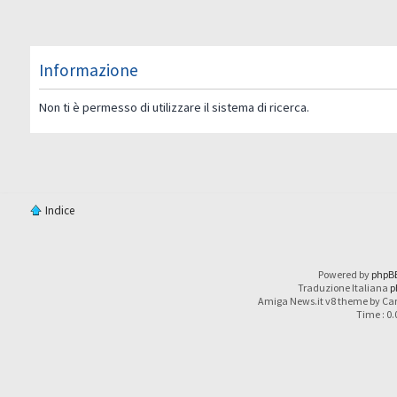
Informazione
Non ti è permesso di utilizzare il sistema di ricerca.
Indice
Powered by
phpB
Traduzione Italiana
p
Amiga News.it v8 theme by Car
Time : 0.