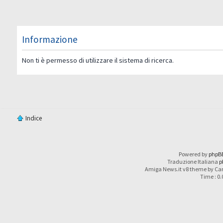
Informazione
Non ti è permesso di utilizzare il sistema di ricerca.
Indice
Powered by
phpB
Traduzione Italiana
p
Amiga News.it v8 theme by Car
Time : 0.