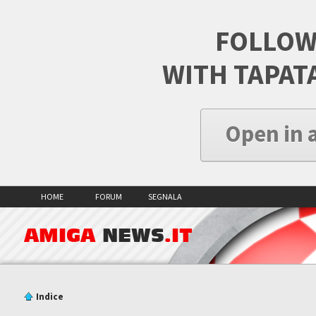
FOLLOW
WITH TAPAT
Open in 
HOME
FORUM
SEGNALA
AMIGA
NEWS
.IT
Indice