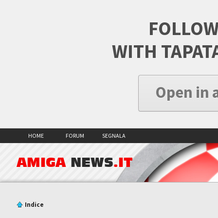
FOLLOW
WITH TAPAT
Open in 
HOME
FORUM
SEGNALA
AMIGA
NEWS
.IT
Indice