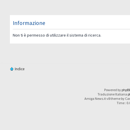
Informazione
Non ti è permesso di utilizzare il sistema di ricerca.
Indice
Powered by
phpB
Traduzione Italiana
p
Amiga News.it v8 theme by Car
Time : 0.