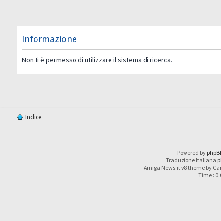
Informazione
Non ti è permesso di utilizzare il sistema di ricerca.
Indice
Powered by
phpB
Traduzione Italiana
p
Amiga News.it v8 theme by Car
Time : 0.