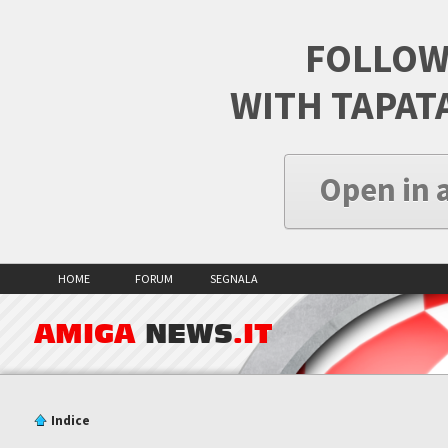
FOLLOW
WITH TAPAT
Open in 
HOME
FORUM
SEGNALA
AMIGA
NEWS
.IT
Indice