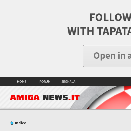
FOLLOW
WITH TAPAT
Open in 
HOME
FORUM
SEGNALA
AMIGA
NEWS
.IT
Indice