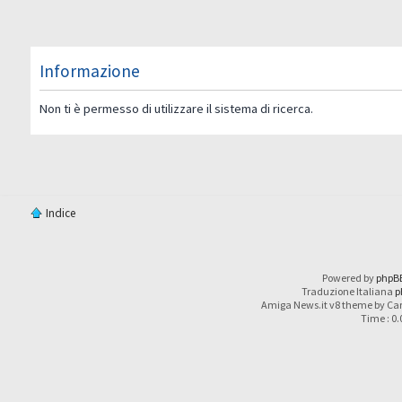
Informazione
Non ti è permesso di utilizzare il sistema di ricerca.
Indice
Powered by
phpB
Traduzione Italiana
p
Amiga News.it v8 theme by Car
Time : 0.