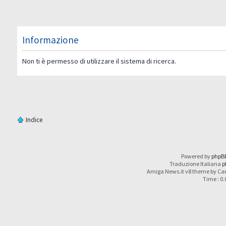
Informazione
Non ti è permesso di utilizzare il sistema di ricerca.
Indice
Powered by
phpB
Traduzione Italiana
p
Amiga News.it v8 theme by Car
Time : 0.