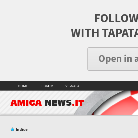
FOLLOW
WITH TAPAT
Open in 
HOME
FORUM
SEGNALA
AMIGA
NEWS
.IT
Indice