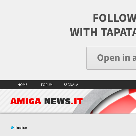
FOLLOW
WITH TAPAT
Open in 
HOME
FORUM
SEGNALA
AMIGA
NEWS
.IT
Indice