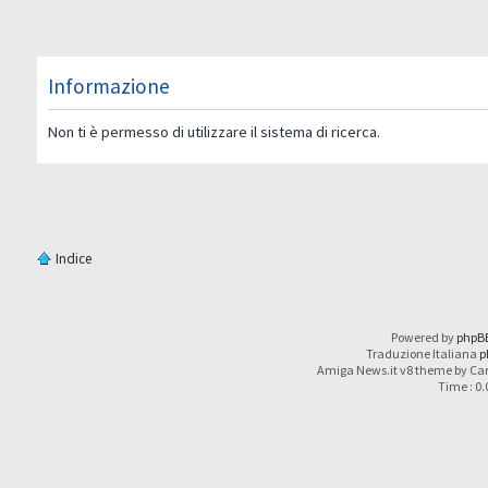
Informazione
Non ti è permesso di utilizzare il sistema di ricerca.
Indice
Powered by
phpB
Traduzione Italiana
p
Amiga News.it v8 theme by Car
Time : 0.