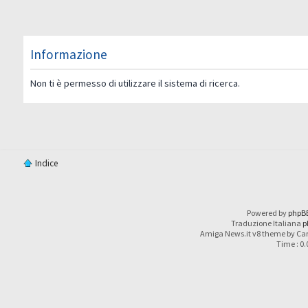
Informazione
Non ti è permesso di utilizzare il sistema di ricerca.
Indice
Powered by
phpB
Traduzione Italiana
p
Amiga News.it v8 theme by Car
Time : 0.