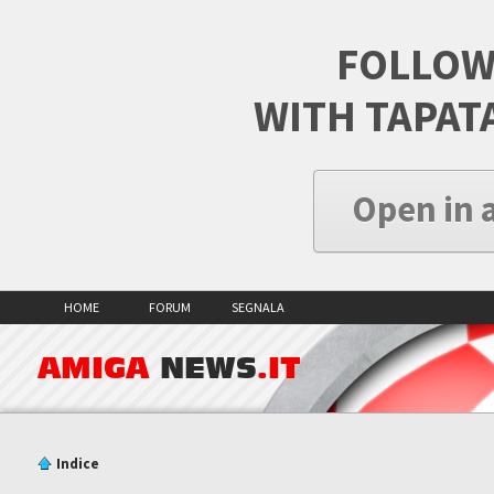
FOLLOW
WITH TAPAT
Open in 
HOME
FORUM
SEGNALA
AMIGA
NEWS
.IT
Indice