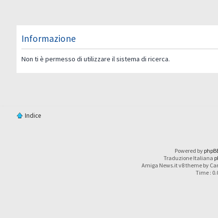
Informazione
Non ti è permesso di utilizzare il sistema di ricerca.
Indice
Powered by
phpB
Traduzione Italiana
p
Amiga News.it v8 theme by Car
Time : 0.