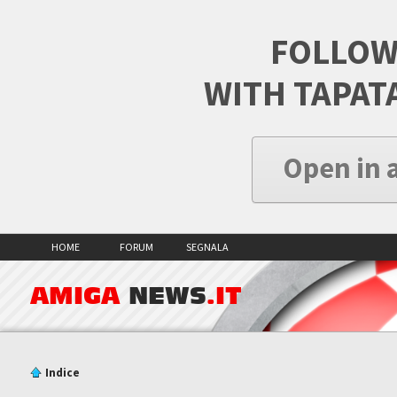
FOLLOW
WITH TAPAT
Open in 
HOME
FORUM
SEGNALA
AMIGA
NEWS
.IT
Indice