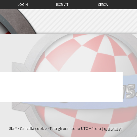
LOGIN
ISCRIVITI
CERCA
Staff
•
Cancella cookie
• Tutti gli orari sono UTC + 1 ora [
ora legale
]