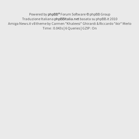
Powered by
phpBB
® Forum Software © phpBB Group
Traduzione Italiana
phpBBItalia.net
basata su phpBB.it 2010
Amiga News.it v8 theme by Carmen "Khaleesi" Ghirardi & Riccardo "ikir" Merlo
Time : 0.043s | 6 Queries | GZIP : On