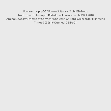
Powered by
phpBB
® Forum Software © phpBB Group
Traduzione Italiana
phpBBItalia.net
basata su phpBB.it 2010
Amiga News.it v8 theme by Carmen "Khaleesi" Ghirardi & Riccardo "ikir" Merlo
Time : 0.039s | 6 Queries | GZIP : On