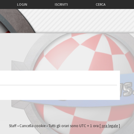
LOGIN
ISCRIVITI
CERCA
Staff
•
Cancella cookie
• Tutti gli orari sono UTC + 1 ora [
ora legale
]