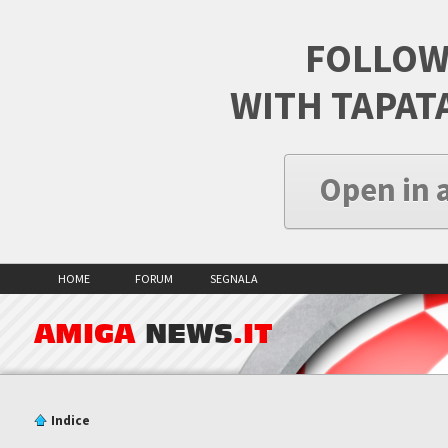
FOLLOW
WITH TAPAT
Open in 
HOME
FORUM
SEGNALA
AMIGA
NEWS
.IT
Indice