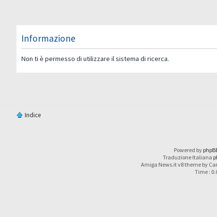
Informazione
Non ti è permesso di utilizzare il sistema di ricerca.
Indice
Powered by
phpB
Traduzione Italiana
p
Amiga News.it v8 theme by Car
Time : 0.