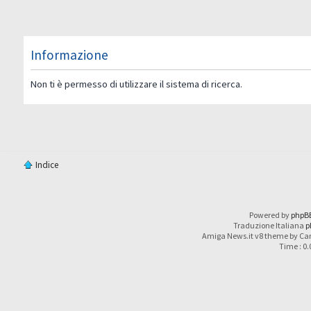
Informazione
Non ti è permesso di utilizzare il sistema di ricerca.
Indice
Powered by
phpB
Traduzione Italiana
p
Amiga News.it v8 theme by Car
Time : 0.