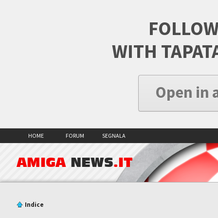
FOLLOW
WITH TAPAT
Open in 
HOME
FORUM
SEGNALA
AMIGA
NEWS
.IT
Indice